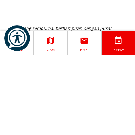
Lokasi yang sempurna, berhampiran dengan pusat
bandar dengan tempat sarapan tempatan, tidak lesen dan
kedai berhampiran. Semua kakitangan adalah ramah dan
akomodatif. Daftar masuk dan keluar mudah. Bilik-bilik
TELEFON
LOKASI
E-MEL
TEMPAH
adalah sempurna untuk sekumpulan kawan. Bilik adalah
betul-betul seperti foto. Teh/kopi dan gula adalah
CARA MENCARI KAMI
sentuhan yang bagus. Terdapat banyak tempat letak
kereta yang selamat di kampus termasuk dalam harga.
SOALAN LAZIM
Lorraine, Ireland
Kampus ini sangat bagus dan tenang. Pangsapuri itu
bersih dan mudah dikunjungi, berjalan kaki dalam masa
kurang daripada setengah jam ke pusat Dublin.