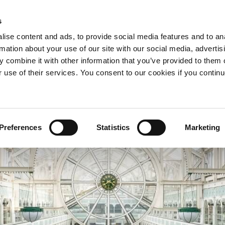
s
ise content and ads, to provide social media features and to an
PANGSAPURI
TAWARAN
rmation about your use of our site with our social media, advertis
GAPA TINGGAL BERSAMA KAMI?
MORE+
 combine it with other information that you’ve provided to them o
r use of their services. You consent to our cookies if you continu
Preferences
Statistics
Marketing