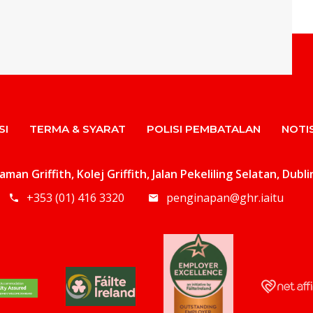
SI
TERMA & SYARAT
POLISI PEMBATALAN
NOTIS
an Griffith, Kolej Griffith, Jalan Pekeliling Selatan, Dubl
+353 (01) 416 3320
penginapan@ghr.iaitu