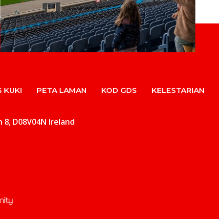
 KUKI
PETA LAMAN
KOD GDS
KELESTARIAN
in 8, D08V04N Ireland