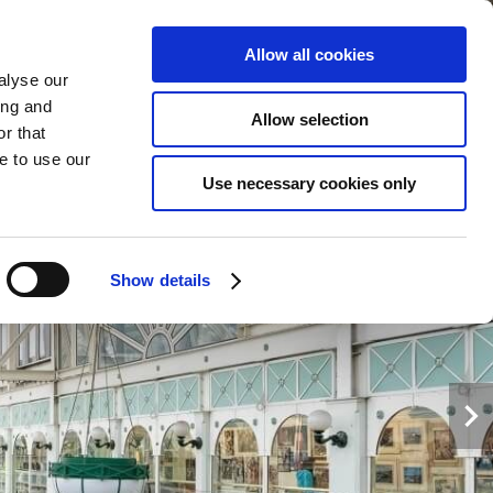
Allow all cookies
alyse our
MS
TEMPAH
SEKARANG
ing and
Allow selection
r that
e to use our
Use necessary cookies only
Show details