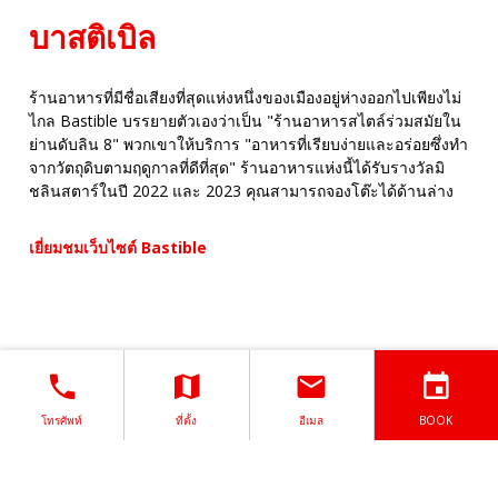
บาสติเบิล
ร้านอาหารที่มีชื่อเสียงที่สุดแห่งหนึ่งของเมืองอยู่ห่างออกไปเพียงไม่
ไกล Bastible บรรยายตัวเองว่าเป็น "ร้านอาหารสไตล์ร่วมสมัยใน
ย่านดับลิน 8" พวกเขาให้บริการ "อาหารที่เรียบง่ายและอร่อยซึ่งทำ
จากวัตถุดิบตามฤดูกาลที่ดีที่สุด" ร้านอาหารแห่งนี้ได้รับรางวัลมิ
ชลินสตาร์ในปี 2022 และ 2023 คุณสามารถจองโต๊ะได้ด้านล่าง
เยี่ยมชมเว็บไซต์ Bastible
มุมของลีโอนาร์ด
โทรศัพท์
ที่ตั้ง
อีเมล
BOOK
Leonard's Corner เป็นผับไอริชที่ตั้งอยู่ตรงข้ามกับ 75 The
Headline โดยเป็นผับที่มีรสชาติกลมกล่อม คุณสามารถดื่มเบียร์
Guinness รสครีมได้ เล่นเกมตอบคำถามในผับเป็นประจำ หรือจะ