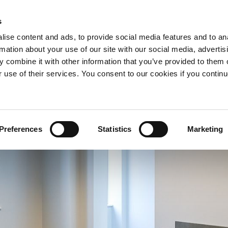
s
ise content and ads, to provide social media features and to an
MIESZKANIE
OFERTY
rmation about your use of our site with our social media, advertis
CZEGO WARTO ZOSTAĆ Z NAMI?
MORE+
 combine it with other information that you’ve provided to them o
r use of their services. You consent to our cookies if you continu
Preferences
Statistics
Marketing