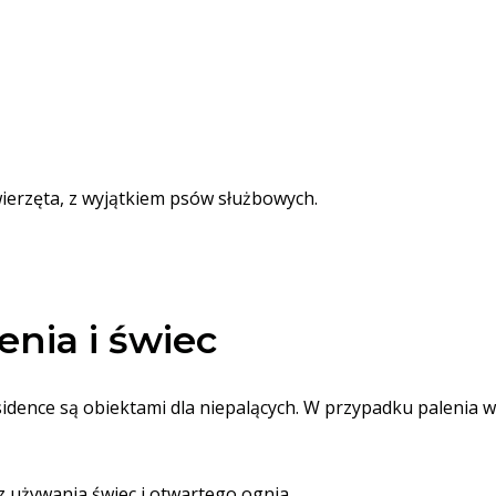
erzęta, z wyjątkiem psów służbowych.
enia i świec
esidence są obiektami dla niepalących. W przypadku palenia 
 używania świec i otwartego ognia.