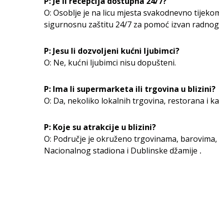
P: Je li recepcija dostupna 24/7?
O: Osoblje je na licu mjesta svakodnevno tije
sigurnosnu zaštitu 24/7 za pomoć izvan radno
P: Jesu li dozvoljeni kućni ljubimci?
O: Ne, kućni ljubimci nisu dopušteni.
P: Ima li supermarketa ili trgovina u blizini?
O: Da, nekoliko lokalnih trgovina, restorana i ka
P: Koje su atrakcije u blizini?
O: Područje je okruženo trgovinama, barovima,
Nacionalnog stadiona i Dublinske džamije
.