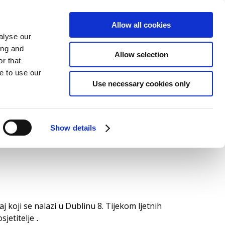
Allow all cookies
alyse our
?
HR
REZERVIRAJ
NOW
ing and
Allow selection
r that
e to use our
Use necessary cookies only
STO
PITANJIMA
Show details
 koji se nalazi u Dublinu 8. Tijekom ljetnih
sjetitelje
.