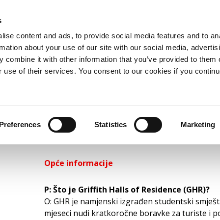
s
ise content and ads, to provide social media features and to an
APARTMANI
PONUDE
ZAŠTO OSTATI S NAMA
rmation about your use of our site with our social media, advertis
MORE+
 combine it with other information that you’ve provided to them o
r use of their services. You consent to our cookies if you continu
STRANICA S ČE
POSTAVLJANIM 
Preferences
Statistics
Marketing
Opće informacije
P: Što je Griffith Halls of Residence (GHR)?
O: GHR je namjenski izgrađen studentski smještaj
mjeseci nudi kratkoročne boravke za turiste i po