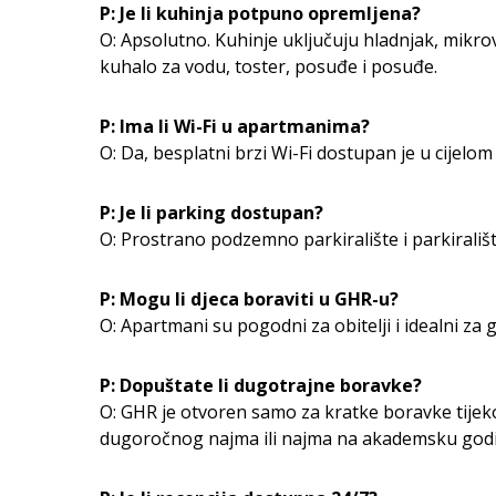
P: Je li kuhinja potpuno opremljena?
O: Apsolutno. Kuhinje uključuju hladnjak, mikro
kuhalo za vodu, toster, posuđe i posuđe.
P: Ima li Wi-Fi u apartmanima?
O: Da, besplatni brzi Wi-Fi dostupan je u cijelom
P: Je li parking dostupan?
O: Prostrano podzemno parkiralište i parkiralište
P: Mogu li djeca boraviti u GHR-u?
O: Apartmani su pogodni za obitelji i idealni za g
P: Dopuštate li dugotrajne boravke?
O: GHR je otvoren samo za kratke boravke tijekom
dugoročnog najma ili najma na akademsku god