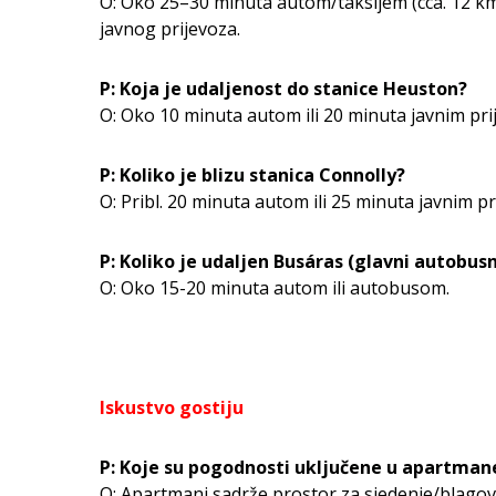
O: Oko 25–30 minuta autom/taksijem (cca. 12 km)
javnog prijevoza.
P: Koja je udaljenost do stanice Heuston?
O: Oko 10 minuta autom ili 20 minuta javnim pr
P: Koliko je blizu stanica Connolly?
O: Pribl. 20 minuta autom ili 25 minuta javnim p
P: Koliko je udaljen Busáras (glavni autobusn
O: Oko 15-20 minuta autom ili autobusom.
Iskustvo gostiju
P: Koje su pogodnosti uključene u apartman
O: Apartmani sadrže prostor za sjedenje/blago