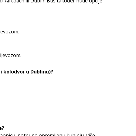
. Aircoach ili Dublin Bus također nude opcije
ijevozom.
rijevozom.
i kolodvor u Dublinu)?
e?
vaonicu, potpuno opremljenu kuhinju, više