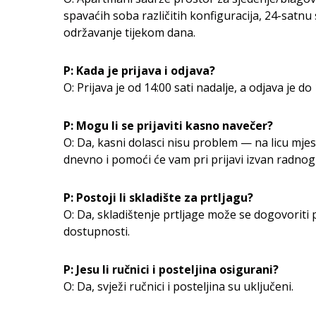
spavaćih soba različitih konfiguracija, 24-satnu
održavanje tijekom dana.
P: Kada je prijava i odjava?
O: Prijava je od 14:00 sati nadalje, a odjava je do 
P: Mogu li se prijaviti kasno navečer?
O: Da, kasni dolasci nisu problem — na licu mjes
dnevno i pomoći će vam pri prijavi izvan radno
P: Postoji li skladište za prtljagu?
O: Da, skladištenje prtljage može se dogovoriti p
dostupnosti.
P: Jesu li ručnici i posteljina osigurani?
O: Da, svježi ručnici i posteljina su uključeni.