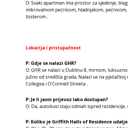
O: Svaki apartman ima prostor za sjedenje, bla
mikrovalnom pećnicom, hladnjakom, pećnicom, 
tosterom
.
Lokacija i pristupačnost
P: Gdje se nalazi GHR?
O: GHR se nalazi u Dublinu 8, mirnom, luksuzn
južno od središta grada. Nalazi se na pješačkoj 
Collegea i O'Connell Streeta
.
P: Je li javni prijevoz lako dostupan?
O: Da, autobusi staju odmah ispred rezidencije, 
P: Koliko je Griffith Halls of Residence udalj